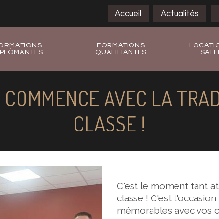
Accueil
Actualités
ORMATIONS
FORMATIONS
LOCATI
IPLÔMANTES
QUALIFIANTES
SALL
 COMMENCE AVEC LA TRAD
CLASSE !
C'est le moment tant at
classe ! C'est l'occasio
mémorables avec vos ca