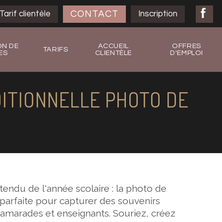
CONTACT
Tarif clientèle
Inscription
ON DE
ACCUEIL
OFFRES
TARIFS
ES
CLIENTÈLE
D'EMPLOI
ITIONNELLE PHOTO DE
tendu de l'année scolaire : la photo de
n parfaite pour capturer des souvenirs
marades et enseignants. Souriez, créez