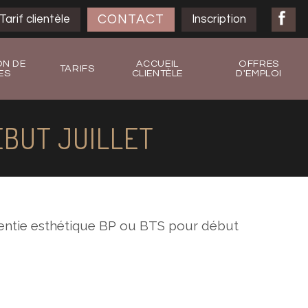
CONTACT
Tarif clientèle
Inscription
ON DE
ACCUEIL
OFFRES
TARIFS
ES
CLIENTÈLE
D'EMPLOI
BUT JUILLET
entie esthétique BP ou BTS pour début