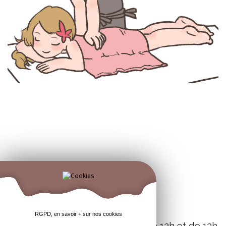
LES PROCHAINES PORTES
OUVERTES AURONT LIEU :
RGPD, en savoir + sur nos cookies
le mercredi 01 février de 9h à 12h et de 13h