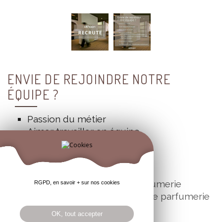
ENVIE DE REJOINDRE NOTRE
ÉQUIPE ?
Passion du métier
Aimer travailler en équipe
Avoir minimum le CAP
Formatopn proposée :
- BP esthétique cosmétique parfumerie
RGPD, en savoir + sur nos cookies
- BAC PRO esthétique cosmétique parfumerie
- CQP spa praticien
OK, tout accepter