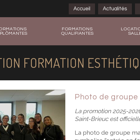
Accueil
Actualités
ORMATIONS
FORMATIONS
LOCATI
IPLÔMANTES
QUALIFIANTES
SALL
ION FORMATION ESTHÉTIQU
Photo de groupe 
La promotion 2025-2026 
Saint-Brieuc est officiel
La photo de groupe mar