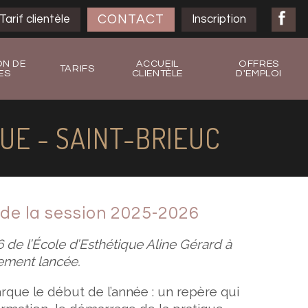
CONTACT
Tarif clientèle
Inscription
ON DE
ACCUEIL
OFFRES
TARIFS
ES
CLIENTÈLE
D'EMPLOI
E - SAINT-BRIEUC
de la session 2025-2026
de l’École d’Esthétique Aline Gérard à
lement lancée.
que le début de l’année : un repère qui