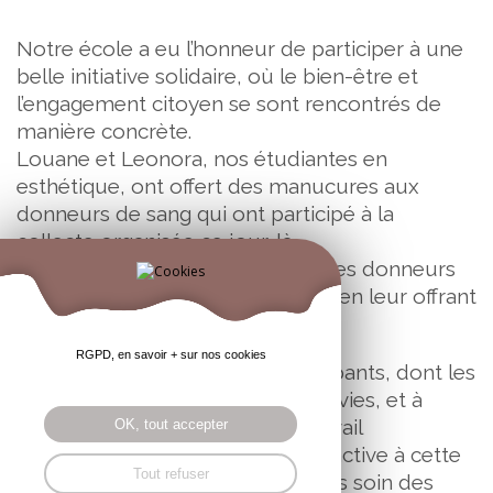
Notre école a eu l’honneur de participer à une
belle initiative solidaire, où le bien-être et
l’engagement citoyen se sont rencontrés de
manière concrète.
Louane et Leonora, nos étudiantes en
esthétique, ont offert des manucures aux
donneurs de sang qui ont participé à la
collecte organisée ce jour-là.
Elles ont contribué à remercier ces donneurs
pour leur acte de solidarité, tout en leur offrant
un petit instant de bien-être.
RGPD, en savoir + sur nos cookies
Un grand merci à tous les participants, dont les
actions contribuent à sauver des vies, et à
Louane et Leonora pour leur travail
OK, tout accepter
impeccable et leur participation active à cette
Tout refuser
belle initiative. Ensemble, prenons soin des