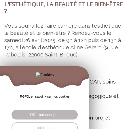
L'ESTHÉTIQUE, LA BEAUTÉ ET LE BIEN-ÊTRE
?
Vous souhaitez faire carrière dans l'esthétique,
la beauté et le bien-être ? Rendez-vous le
samedi 26 avril 2025, de 9h à 12h puis de 13h à
17h, à l'école d'esthétique Aline Gérard (9 rue
Rabelais, 22000 Saint-Brieuc).
AU PROGRAMME :
Présentation des formations CAP, soins
corps, onglerie
Rencontre avec l'équipe pédagogique et
RGPD, en savoir + sur nos cookies
les élèves
Visite de l'établissement
OK, tout accepter
Conseils personnalisés sur ton projet
professionnel
Tout refuser