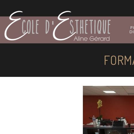
F
D
FORM