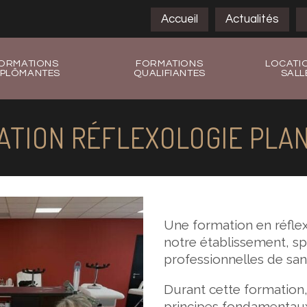
Accueil
Actualités
ORMATIONS
FORMATIONS
LOCATI
IPLÔMANTES
QUALIFIANTES
SALL
ATION RÉFLEXOLOGIE PLAN
Une formation en réfle
notre établissement, sp
professionnelles de sant
Durant cette formation,
principes fondamentaux 