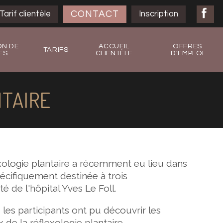
CONTACT
Tarif clientèle
Inscription
ON DE
ACCUEIL
OFFRES
TARIFS
ES
CLIENTÈLE
D'EMPLOI
TAIRE
xologie plantaire a récemment eu lieu dans
écifiquement destinée à trois
é de l'hôpital Yves Le Foll.
 les participants ont pu découvrir les
de la réflexologie plantaire.