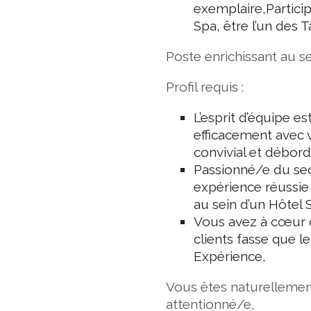
exemplaire,Partici
Spa, être l’un des T
Poste enrichissant au s
Profil requis :
L’esprit d’équipe 
efficacement avec 
convivial et débord
Passionné/e du sec
expérience réussie
au sein d’un Hôtel 
Vous avez à cœur q
clients fasse que l
Expérience,
Vous êtes naturellement
attentionné/e,