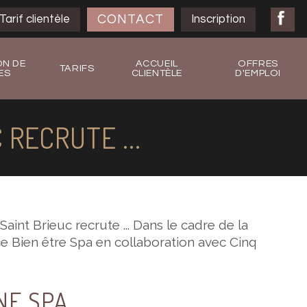
CONTACT
Tarif clientèle
Inscription
ON DE
ACCUEIL
OFFRES
TARIFS
ES
CLIENTÈLE
D'EMPLOI
 RECRUTE ...
Saint Brieuc recrute ... Dans le cadre de la
e Bien être Spa en collaboration avec Cinq
NE SPA