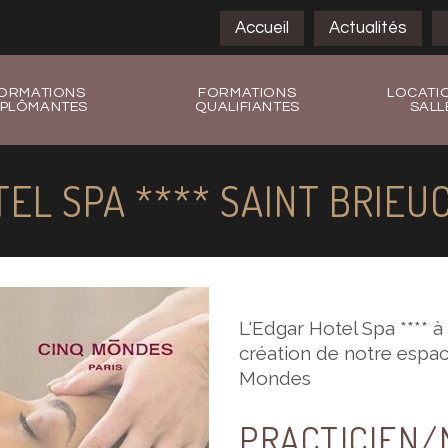
Accueil
Actualités
ORMATIONS
FORMATIONS
LOCATI
IPLÔMANTES
QUALIFIANTES
SALL
EL SPA **** SAINT BRIEUC
L'Edgar Hotel Spa **** à 
création de notre espac
Mondes
PRACTICIEN/