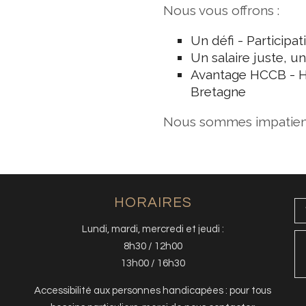
Nous vous offrons :
Un défi - Participa
Un salaire juste, 
Avantage HCCB - H
Bretagne
Nous sommes impatients
HORAIRES
Lundi, mardi, mercredi et jeudi :
8h30 / 12h00
13h00 / 16h30
Accessibilité aux personnes handicapées : pour tous