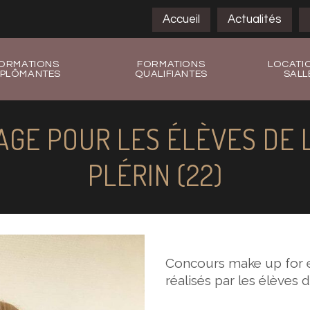
Accueil
Actualités
ORMATIONS
FORMATIONS
LOCATI
IPLÔMANTES
QUALIFIANTES
SALL
GE POUR LES ÉLÈVES DE L
PLÉRIN (22)
Concours make up for e
réalisés par les élèves d