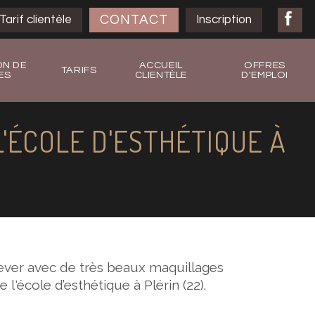
CONTACT
Tarif clientèle
Inscription
ON DE
ACCUEIL
OFFRES
TARIFS
ES
CLIENTÈLE
D'EMPLOI
'ÉCOLE D'ESTHÉTIQUE À
ver avec de très beaux maquillages
e l'école d’esthétique à Plérin (22).