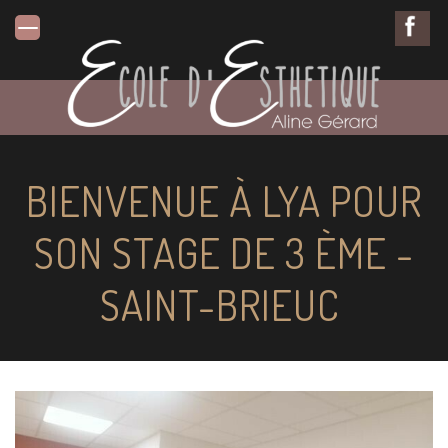
BIENVENUE À LYA POUR
SON STAGE DE 3 ÈME -
SAINT-BRIEUC